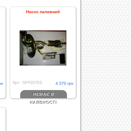
Насос паливний
Арт.: SFP2076S
рн
4 370 грн
НЕМАЄ В
НАЯВНОСТІ