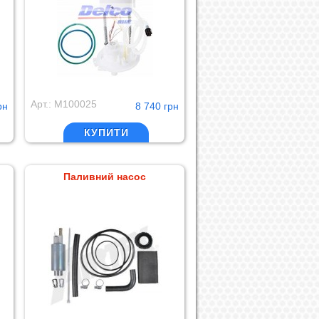
Арт.: M100025
рн
8 740 грн
КУПИТИ
Паливний насос