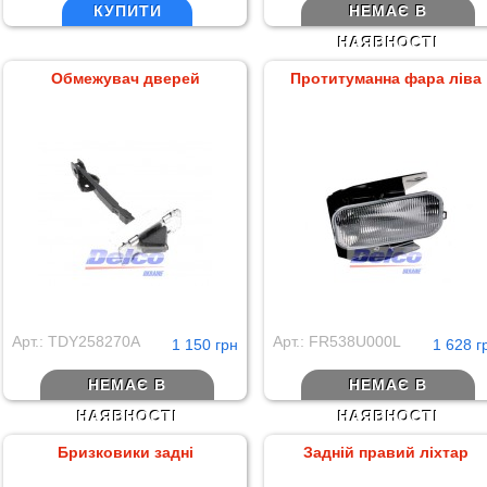
КУПИТИ
НЕМАЄ В
НАЯВНОСТІ
Обмежувач дверей
Протитуманна фара ліва
Арт.: TDY258270A
Арт.: FR538U000L
1 150 грн
1 628 г
НЕМАЄ В
НЕМАЄ В
НАЯВНОСТІ
НАЯВНОСТІ
Бризковики задні
Задній правий ліхтар