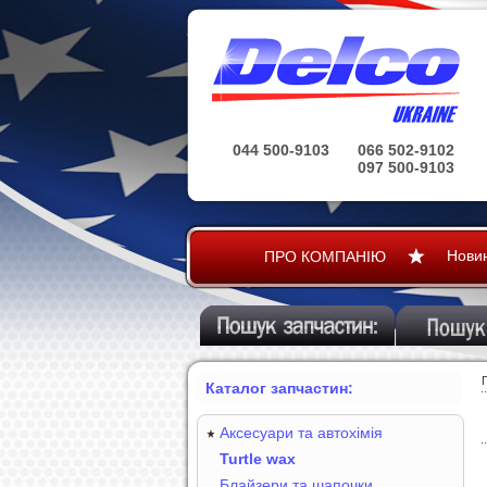
044 500-9103
066 502-9102
097 500-9103
Нови
ПРО КОМПАНІЮ
Каталог запчастин:
Аксесуари та автохімія
Turtle wax
Блайзери та шапочки