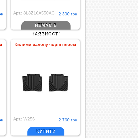
Арт.: 8L8Z16A550AC
рн
2 300 грн
НЕМАЄ В
НАЯВНОСТІ
і
Килими салону чорні плоскі
Арт.: W256
рн
2 760 грн
КУПИТИ