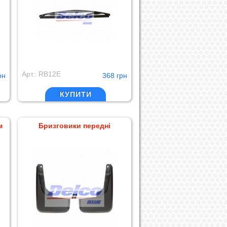
Арт.: RB12E
рн
368 грн
КУПИТИ
м
Бризговики передні