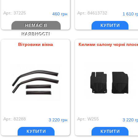
Арт.: 37225
Арт.: 84613732
460 грн
1 610 г
НЕМАЄ В
КУПИТИ
НАЯВНОСТІ
Вітровики вікна
Килими салону чорні плоск
Арт.: 82288
Арт.: W255
3 220 грн
3 220 г
КУПИТИ
КУПИТИ