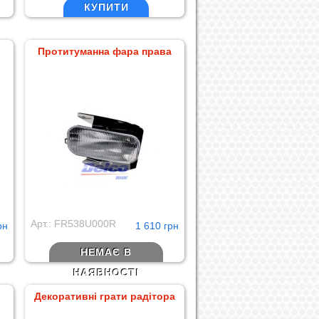
КУПИТИ
Протитуманна фара права
Арт.: FR538U000R
рн
1 610 грн
НЕМАЄ В
НАЯВНОСТІ
Декоративні грати радітора