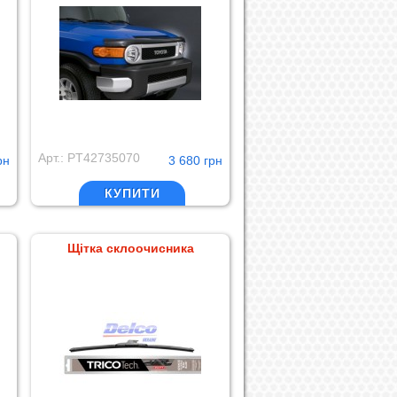
Арт.: PT42735070
рн
3 680 грн
КУПИТИ
Щітка склоочисника