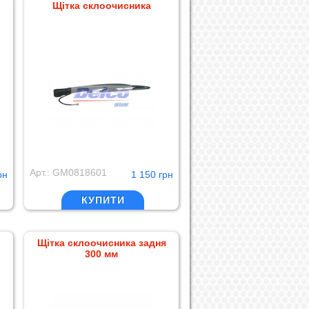
Щітка склоочисника
Арт.: GM0818601
рн
1 150 грн
КУПИТИ
Щітка склоочисника задня
300 мм