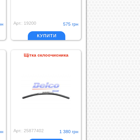
Арт.: 19200
рн
575 грн
КУПИТИ
Щітка склоочисника
Арт.: 25877402
рн
1 380 грн