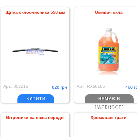
Щітка склоочисника 550 мм
Омивач скла
Арт.: 802216
Арт.: RX68105
828 грн
460 г
КУПИТИ
НЕМАЄ В
НАЯВНОСТІ
Вітровики на вікна передні
Хромовані грати