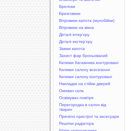
Брелоки
Бризговики
Вітровики капота (мухобійки)
Вітровики на вікна
Деталі інтер'єру
Деталі екстер'єру
Замки капота
Захист фар броньований
Килими багажника контуровані
Килими салону всесезонні
Килими салону контуровані
Накладки на стійки дверей
Омивач скла
Освіжувач повітря
Перегородка в салон від
тварин
Причіпні пристрої та аксесуари
Решітки радіатора
Щітки склоочисника