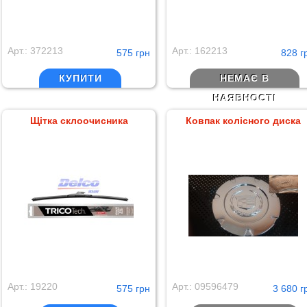
Арт.: 372213
Арт.: 162213
575 грн
828 г
КУПИТИ
НЕМАЄ В
НАЯВНОСТІ
Щітка склоочисника
Ковпак колісного диска
Арт.: 19220
Арт.: 09596479
575 грн
3 680 г