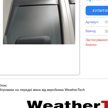
КУПИТИ
Артикул:
8
Бренд:
W
Застосування
Аналог:
Опис
Вітровики на передні вікна від виробника WeatherTech