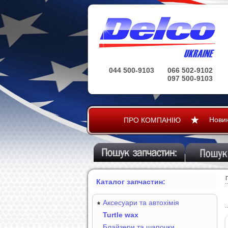
044 500-9103
066 502-9102
097 500-9103
Нови
ПРО КОМПАНІЮ
Каталог запчастин:
Аксесуари та автохімія
Turtle wax
Блайзери та шапочки