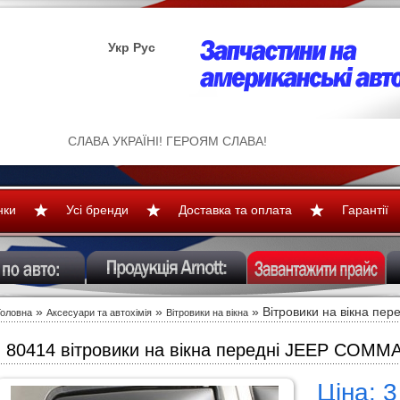
Укр
Рус
СЛАВА УКРАЇНІ! ГЕРОЯМ СЛАВА!
нки
Усі бренди
Доставка та оплата
Гарантії
»
»
» Вітровики на вікна пере
Головна
Аксесуари та автохімія
Вітровики на вікна
80414 вітровики на вікна передні JEEP COM
Ціна: 3