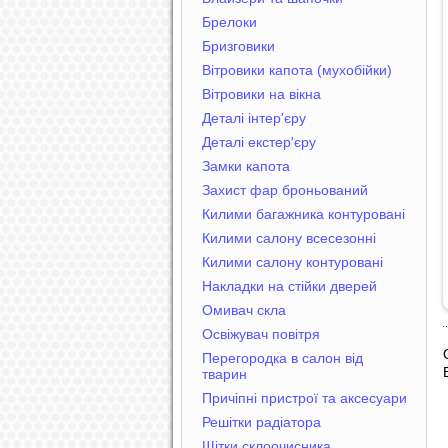
Брелоки
Бризговики
Вітровики капота (мухобійки)
Вітровики на вікна
Деталі інтер'єру
Деталі екстер'єру
Замки капота
Захист фар броньований
Килими багажника контуровані
Килими салону всесезонні
Килими салону контуровані
Накладки на стійки дверей
Омивач скла
Освіжувач повітря
Перегородка в салон від
тварин
Причіпні пристрої та аксесуари
Решітки радіатора
Щітки склоочисника