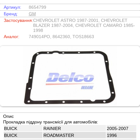
Артикул:
8654799
Бренд:
GM
Застосування:
CHEVROLET ASTRO 1987-2001, CHEVROLET
BLAZER 1987-2004, CHEVROLET CAMARO 1985-
1998
Аналог:
749014PO, 8642360, TOS18663
Опис
Прокладка піддону трансмісії для автомобілів:
BUICK
RAINIER
2005-2007
BUICK
ROADMASTER
1996