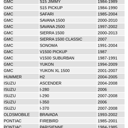
GMC
S15 JIMMY
1984-1989
GMC
S15 PICKUP
1984-1990
GMC
SAFARI
1985-2004
GMC
SAVANA 1500
2000-2010
GMC
SAVANA 2500
1997-2002
GMC
SIERRA 1500
2000-2013
GMC
SIERRA 1500 CLASSIC
2007
GMC
SONOMA
1991-2004
GMC
V1500 PICKUP
1987
GMC
V1500 SUBURBAN
1987-1991
GMC
YUKON
1994-2009
GMC
YUKON XL 1500
2001-2007
HUMMER
H2
2004-2005
ISUZU
ASCENDER
2004-2008
ISUZU
I-280
2006
ISUZU
I-290
2007-2008
ISUZU
I-350
2006
ISUZU
I-370
2007-2008
OLDSMOBILE
BRAVADA
1993-2002
PONTIAC
FIREBIRD
1985-2001
PONTIAC
PARISIENNE
1984-1985