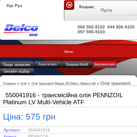
Укр
Рус
Кошик:
Пусто
066 502-9102
044 500-9103
097 500-9103
Меню
»
»
» Олія трансмісії
Головна
Олії
Олії трансмісії Mopar, ACDelco, Motorcraft
550041916 - трансмісійна олія PENNZOIL
Platinum LV Multi-Vehicle ATF
Ціна: 575 грн
Артикул:
550041916
Бренд:
PENNZOIL