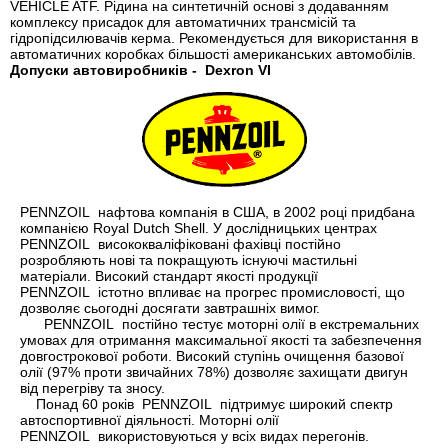
VEHICLE ATF. Рідина на синтетичній основі з додаванням
комплексу присадок для автоматичних трансмісій та
гідропідсилювачів керма. Рекомендується для використання в
автоматичних коробках більшості американських автомобілів.
Допуски автовиробників -
Dexron VI
PENNZOIL
нафтова компанія в США, в 2002 році придбана
компанією Royal Dutch Shell. У дослідницьких центрах
PENNZOIL
висококваліфіковані фахівці постійно
розробляють нові та покращують існуючі мастильні
матеріали. Високий стандарт якості продукції
PENNZOIL
істотно впливає на прогрес промисловості, що
дозволяє сьогодні досягати завтрашніх вимог.
PENNZOIL
постійно тестує моторні олії в екстремальних
умовах для отримання максимальної якості та забезпечення
довгострокової роботи. Високий ступінь очищення базової
олії (97% проти звичайних 78%) дозволяє захищати двигун
від перегріву та зносу.
Понад 60 років
PENNZOIL
підтримує широкий спектр
автоспортивної діяльності. Моторні олії
PENNZOIL
використовуються у всіх видах перегонів.