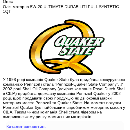
Опис
Олія моторна 5W-20 ULTIMATE DURABILITI FULL SYNTETIC
1QT
У 1998 році компанія Quaker State була придбана конкуруючою
компанією Pennzoil і стала "Pennzoil-Quaker State Company". У
2002 році Shell Oil Company (дочірня компанія Royal Dutch Shell
в США) придбала державну компанію Pennzoil-Quaker у 2002
році, щоб продавати свою продукцію як дві окремі марки
моторних масел Pennzoil та Quaker State. На момент покупки
Pennzoil-Quaker був найбільшим виробником моторних масел у
США. Таким чином компанія Shell стала лідером на
американському ринку мастильних матеріалів.
Каталог запчастин: