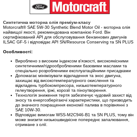
Синтетична моторна олія преміум-класу
Motorcraft® SAE 5W-30 Synthetic Blend Motor Oil - моторна олія
найвищої якості, рекомендована компанією Ford. Він
сертифікований API для обслуговування бензинових двигунів
ILSAC GF-5 і відповідає API SN/Resource Conserving та SN PLUS
Особливості:
Вироблено з високим індексом в'язкості, високоякісними
синтетичними/гідрообробленими базовими маслами та
спеціально розробленими експлуатаційними присадками
Допомагає мінімізувати відкладення та знос двигуна,
захищає від високотемпературного окислення та
відкладень турбокомпресора, низькотемпературного
гелеутворення, іржі, корозії та піноутворення.
Технологія зниження тертя забезпечує чудовий захист від
зносу та енергозберігаючі характеристики, що призводить
до значного покращення економії палива в порівнянні з
SAE 10W-30.
Відповідає вимогам WSS-M2C946-B1 та SN PLUS, тому він
може знизити низькошвидкісне попереднє запалювання,
отримане з олії.