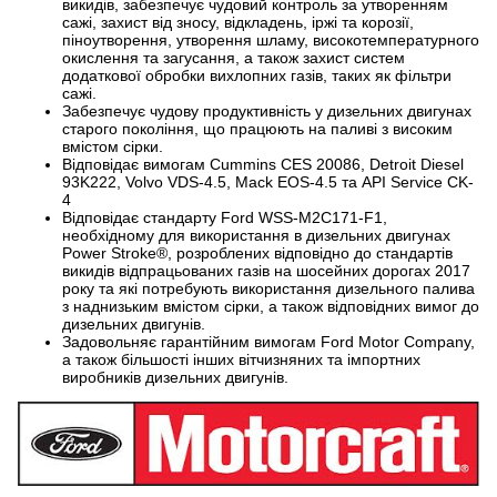
викидів, забезпечує чудовий контроль за утворенням
сажі, захист від зносу, відкладень, іржі та корозії,
піноутворення, утворення шламу, високотемпературного
окислення та загусання, а також захист систем
додаткової обробки вихлопних газів, таких як фільтри
сажі.
Забезпечує чудову продуктивність у дизельних двигунах
старого покоління, що працюють на паливі з високим
вмістом сірки.
Відповідає вимогам Cummins CES 20086, Detroit Diesel
93K222, Volvo VDS-4.5, Mack EOS-4.5 та API Service CK-
4
Відповідає стандарту Ford WSS-M2C171-F1,
необхідному для використання в дизельних двигунах
Power Stroke®, розроблених відповідно до стандартів
викидів відпрацьованих газів на шосейних дорогах 2017
року та які потребують використання дизельного палива
з наднизьким вмістом сірки, а також відповідних вимог до
дизельних двигунів.
Задовольняє гарантійним вимогам Ford Motor Company,
а також більшості інших вітчизняних та імпортних
виробників дизельних двигунів.