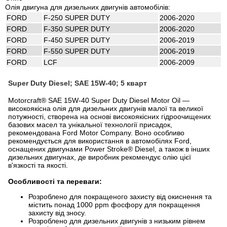
Олія двигуна для дизельних двигунів автомобілів:
FORD
F-250 SUPER DUTY
2006-2020
FORD
F-350 SUPER DUTY
2006-2020
FORD
F-450 SUPER DUTY
2006-2019
FORD
F-550 SUPER DUTY
2006-2019
FORD
LCF
2006-2009
Super Duty Diesel; SAE 15W-40; 5 кварт
Motorcraft® SAE 15W-40 Super Duty Diesel Motor Oil —
високоякісна олія для дизельних двигунів малої та великої
потужності, створена на основі високоякісних гідроочищених
базових масел та унікальної технології присадок,
рекомендована Ford Motor Company. Воно особливо
рекомендується для використання в автомобілях Ford,
оснащених двигунами Power Stroke® Diesel, а також в інших
дизельних двигунах, де виробник рекомендує олію цієї
в'язкості та якості.
Особливості та переваги:
Розроблено для покращеного захисту від окиснення та
містить понад 1000 ppm фосфору для покращення
захисту від зносу.
Розроблено для дизельних двигунів з низьким рівнем