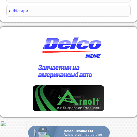
Фільтри
Delco Ukraine Ltd
Avto.pro verified partner