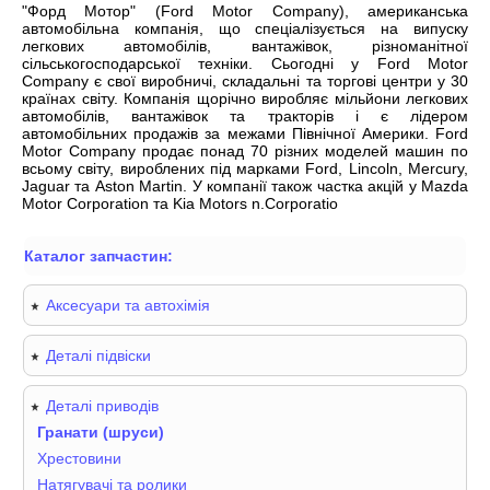
"Форд Мотор" (Ford Motor Company), американська
автомобільна компанія, що спеціалізується на випуску
легкових автомобілів, вантажівок, різноманітної
сільськогосподарської техніки. Сьогодні у Ford Motor
Company є свої виробничі, складальні та торгові центри у 30
країнах світу. Компанія щорічно виробляє мільйони легкових
автомобілів, вантажівок та тракторів і є лідером
автомобільних продажів за межами Північної Америки. Ford
Motor Company продає понад 70 різних моделей машин по
всьому світу, вироблених під марками Ford, Lincoln, Mercury,
Jaguar та Aston Martin. У компанії також частка акцій у Mazda
Motor Corporation та Kia Motors n.Corporatio
Каталог запчастин:
Аксесуари та автохімія
Деталі підвіски
Деталі приводів
Гранати (шруси)
Хрестовини
Натягувачі та ролики