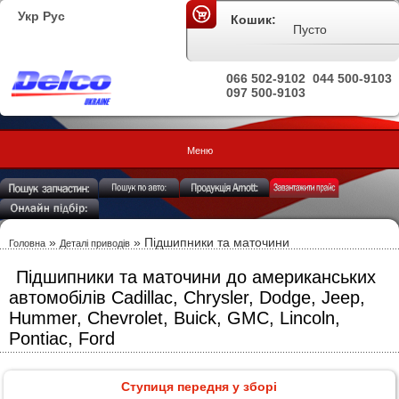
Укр
Рус
Кошик:
Пусто
066 502-9102
044 500-9103
097 500-9103
Меню
»
» Підшипники та маточини
Головна
Деталі приводів
Підшипники та маточини до американських
автомобілів Cadillac, Chrysler, Dodge, Jeep,
Hummer, Chevrolet, Buick, GMC, Lincoln,
Pontiac, Ford
Ступиця передня у зборі