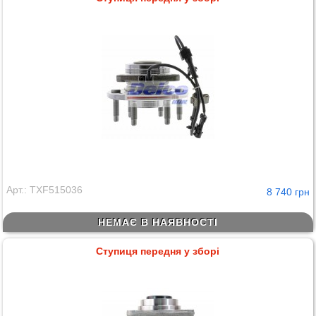
Арт.: TXF515036
8 740 грн
НЕМАЄ В НАЯВНОСТІ
Ступиця передня у зборі