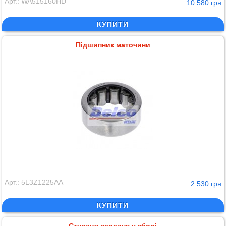
Арт.: WA515160HD
10 580 грн
КУПИТИ
Підшипник маточини
Арт.: 5L3Z1225AA
2 530 грн
КУПИТИ
Ступиця передня у зборі