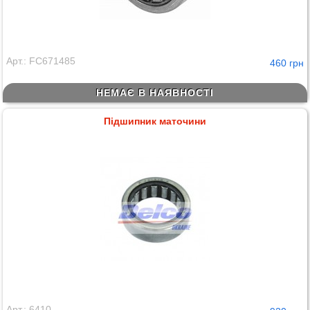
Арт.: FC671485
460 грн
НЕМАЄ В НАЯВНОСТІ
Підшипник маточини
Арт.: 6410