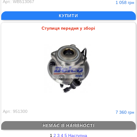
Арт.: WB513067
1 058 грн
КУПИТИ
Ступиця передня у зборі
Арт.: 951300
7 360 грн
НЕМАЄ В НАЯВНОСТІ
1
2
3
4
5
Наступна