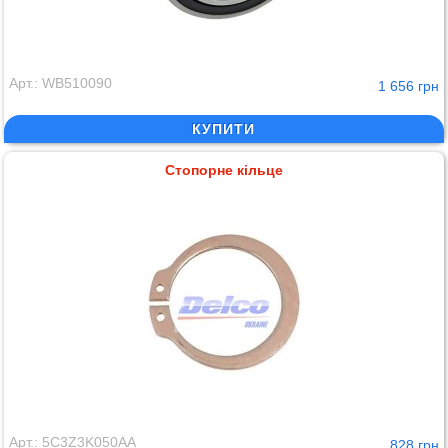
Арт.: WB510090
1 656 грн
КУПИТИ
Стопорне кільце
Арт.: 5C3Z3K050AA
828 грн