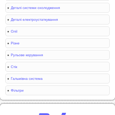
Деталі системи охолодження
Деталі електроустаткування
Олії
Різне
Рульове керування
Стік
Гальмівна система
Фільтри