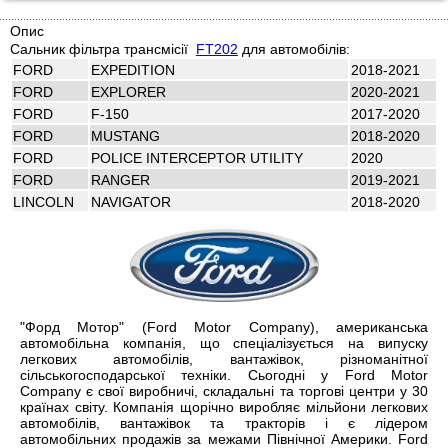
Опис
Сальник фільтра трансмісії
FT202
для автомобілів:
FORD
EXPEDITION
2018-2021
FORD
EXPLORER
2020-2021
FORD
F-150
2017-2020
FORD
MUSTANG
2018-2020
FORD
POLICE INTERCEPTOR UTILITY
2020
FORD
RANGER
2019-2021
LINCOLN
NAVIGATOR
2018-2020
"Форд Мотор" (Ford Motor Company), американська
автомобільна компанія, що спеціалізується на випуску
легкових автомобілів, вантажівок, різноманітної
сільськогосподарської техніки. Сьогодні у Ford Motor
Company є свої виробничі, складальні та торгові центри у 30
країнах світу. Компанія щорічно виробляє мільйони легкових
автомобілів, вантажівок та тракторів і є лідером
автомобільних продажів за межами Північної Америки. Ford