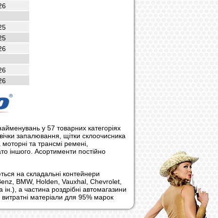
26
25
25
26
26
26
найменувань у 57 товарних категоріях
свічки запалювання, щітки склоочисника
а моторні та трансмі ремені,
гато іншого. Асортименти постійно
ються на складальні контейнери
enz, BMW, Holden, Vauxhal, Chevrolet,
 ін.), а частина роздрібні автомагазини
 витратні матеріали для 95% марок