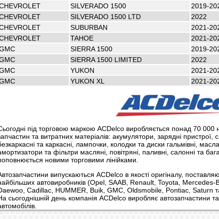
CHEVROLET
SILVERADO 1500
2019-20
CHEVROLET
SILVERADO 1500 LTD
2022
CHEVROLET
SUBURBAN
2021-20
CHEVROLET
TAHOE
2021-20
GMC
SIERRA 1500
2019-20
GMC
SIERRA 1500 LIMITED
2022
GMC
YUKON
2021-20
GMC
YUKON XL
2021-20
Сьогодні під торговою маркою ACDelco виробляється понад 70 000 
запчастин та витратних матеріалів: акумулятори, зарядні пристрої, 
безкаркасні та каркасні, лампочки, колодки та диски гальмівні, масл
амортизатори та фільтри масляні, повітряні, паливні, салонні та ба
поповнюється новими торговими лінійками.
Автозапчастини випускаються ACDelco в якості оригіналу, поставля
найбільших автовиробників (Opel, SAAB, Renault, Toyota, Mercedes-B
Daewoo, Cadillac, HUMMER, Buik, GMC, Oldsmobile, Pontiac, Saturn та
На сьогоднішній день компанія ACDelco виробляє автозапчастини та
автомобілів.