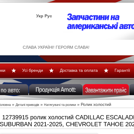
Укр
Рус
СЛАВА УКРАЇНІ! ГЕРОЯМ СЛАВА!
нки
Усі бренди
Доставка та оплата
Гарантії
»
»
» Ролик холостий
Головна
Деталі приводів
Натягувачі та ролики
12739915 ролик холостий CADILLAC ESCALA
SUBURBAN 2021-2025, CHEVROLET TAHOE 202