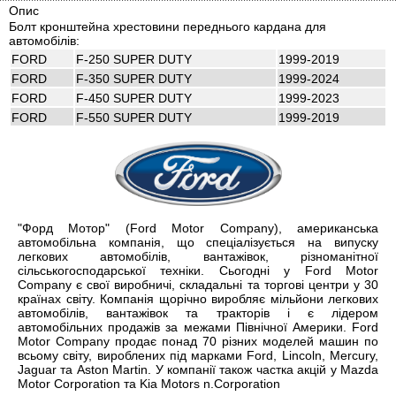
Опис
Болт кронштейна хрестовини переднього кардана для
автомобілів:
FORD
F-250 SUPER DUTY
1999-2019
FORD
F-350 SUPER DUTY
1999-2024
FORD
F-450 SUPER DUTY
1999-2023
FORD
F-550 SUPER DUTY
1999-2019
"Форд Мотор" (Ford Motor Company), американська
автомобільна компанія, що спеціалізується на випуску
легкових автомобілів, вантажівок, різноманітної
сільськогосподарської техніки. Сьогодні у Ford Motor
Company є свої виробничі, складальні та торгові центри у 30
країнах світу. Компанія щорічно виробляє мільйони легкових
автомобілів, вантажівок та тракторів і є лідером
автомобільних продажів за межами Північної Америки. Ford
Motor Company продає понад 70 різних моделей машин по
всьому світу, вироблених під марками Ford, Lincoln, Mercury,
Jaguar та Aston Martin. У компанії також частка акцій у Mazda
Motor Corporation та Kia Motors n.Corporation