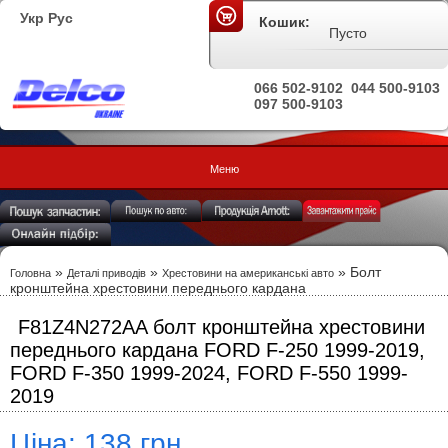
Укр
Рус
Кошик:
Пусто
066 502-9102
044 500-9103
097 500-9103
Меню
»
»
» Болт
Головна
Деталі приводів
Хрестовини на американські авто
кронштейна хрестовини переднього кардана
F81Z4N272AA болт кронштейна хрестовини
переднього кардана FORD F-250 1999-2019,
FORD F-350 1999-2024, FORD F-550 1999-
2019
Ціна: 138 грн