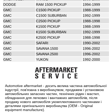
DODGE
RAM 1500 PICKUP
1994-1999
GMC
C1500 PICKUP
1988-1999
GMC
C1500 SUBURBAN
1992-1999
GMC
C2500 PICKUP
1988-1998
GMC
K1500 PICKUP
1988-1999
GMC
K1500 SUBURBAN
1992-1999
GMC
K2500 PICKUP
1988-1998
GMC
SAFARI
1990-2002
GMC
SAVANA 1500
1996-2002
GMC
SAVANA 2500
1996-2002
GMC
YUKON
1992-2000
Automotive aftermarket - досить велика частина автомобільної
індустрії, пов'язана з виробництвом, продажем і установкою
автомобільних запасних частин, технічних рідин і мастил,
обладнання для легкових і вантажних автомобілів, після
продажу нового автомобіля укомплектованого частинами і
деталями оригінального виробництва (OEM - Original
equipment manufacture).