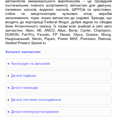
автомобілів американського виробництва – це провідний
постачальник повного асортименту запчастин для двигуна,
паливних насосів, водяних насосів, ШРУСів та хрестовин,
стійок та амортизаторів, кульових опор, виробів
запалювання, торм. інших запчастин до ходової. Бренди, що
входять до корпорації Federal Mogul, добре відомі по обидва
боки Атлантичного океану. Їх назви всім знайомі в світі авто
запчастин: Abex, AE, ANCO, Atlas, Beral, Carter, Champion,
DURON, Fel-Pro, Ferodo, FP Diesel, Glyco, Goetze, Moog,
Національний, Necto, Payen, Power MAX, Precision, Raimsa,
Sealed Powers Speed ін.
Каталог запчастин:
Аксесуари та автохімія
Деталі підвіски
Деталі приводів
Деталі системи охолодження
Деталі електроустаткування