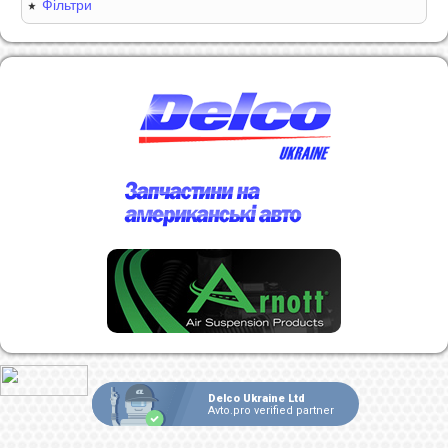
Фільтри
Delco Ukraine Ltd
Avto.pro verified partner