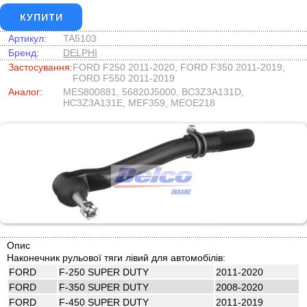
КУПИТИ
Артикул:
TA5103
Бренд:
DELPHI
Застосування:
FORD F250 2011-2020, FORD F350 2011-2019,
FORD F550 2011-2019
Аналог:
MES800881, 56820J5000, BC3Z3A131D,
HC3Z3A131E, MEF359, MEOE218
Опис
Наконечник рульової тяги лівий для автомобілів:
FORD
F-250 SUPER DUTY
2011-2020
FORD
F-350 SUPER DUTY
2008-2020
FORD
F-450 SUPER DUTY
2011-2019