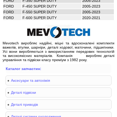
FORD
F-350 SUPER DUTY
2005-2023
FORD
F-450 SUPER DUTY
2005-2023
FORD
F-550 SUPER DUTY
2005-2023
FORD
F-600 SUPER DUTY
2020-2021
Mevotech виробляє надійні, міцні та вдосконалені комплекти
важелів, втулки, шарніри, деталі ходової, маточини, підшипники.
Усі вони виробляються з використанням передових технологій
та високоякісних матеріалів.
Компанія
виробляє деталі
управління та підвіски класу преміум з 1982 року.
Каталог запчастин:
Аксесуари та автохімія
Деталі підвіски
Деталі приводів
Деталі системи охолодження