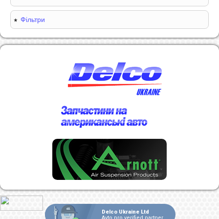
Фільтри
Delco Ukraine Ltd
Avto.pro verified partner