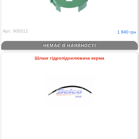
Арт.: 905512
1 840 грн
НЕМАЄ В НАЯВНОСТІ
Шланг гідропідсилювача керма