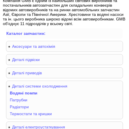
Компанія GMB
є одним із найбільших світових виробників та
постачальників автозапчастин для складальних конвеєрів
відомих автовиробників та на ринки автомобільних запчастин
Азії, Європи та Північної Америки. Хрестовини та водяні насоси
та ін. цього виробника широко відомі всім автовиробникам. GMB
об'єднує 11 підрозділів у всьому світі.
Каталог запчастин:
Аксесуари та автохімія
Деталі підвіски
Деталі приводів
Деталі системи охолодження
Водяні помпи
Патрубки
Радіатори
Термостати та кришки
Деталі електроустаткування