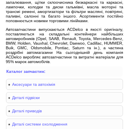
запалювання, щітки склоочисника безкаркасні та каркасні,
лампочки, колодки та диски гальмівні, масла моторні та
трансмі ремені, амортизатори та фільтри масляні, повітряні,
паливні, салонні та багато іншого. Асортименти постійно
поповнюється новими торговими лінійками.
Автозапчастини випускаються ACDelco в якості оригіналу,
поставляються на складальні контейнери найбільших
автовиробників (Opel, SAAB, Renault, Toyota, Mercedes-Benz,
BMW, Holden, Vauxhal, Chevrolet, Daewoo, Cadillac, HUMMER,
Buik, GMC, Oldsmobile, Pontiac, Saturn та ін.), а частина
роздрібні автомагазини На сьогоднішній день компанія
ACDelco виробляє автозапчастини та витратні матеріали для
95% марок автомобілів.
Каталог запчастин:
Аксесуари та автохімія
Деталі підвіски
Деталі приводів
Деталі системи охолодження