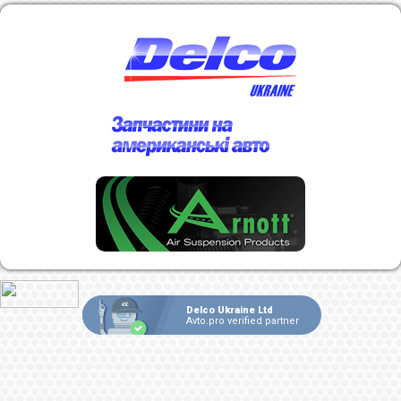
Delco Ukraine Ltd
Avto.pro verified partner