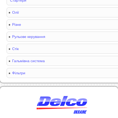
Стартери
Олії
Різне
Рульове керування
Стік
Гальмівна система
Фільтри