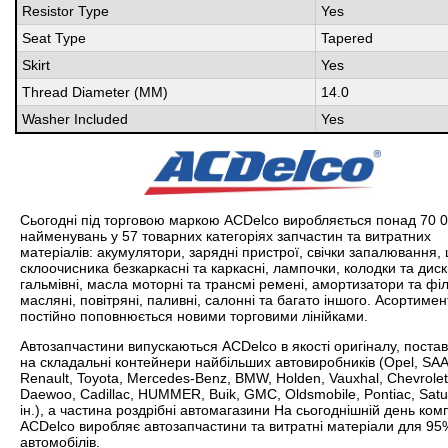
Resistor Type
Yes
Seat Type
Tapered
Skirt
Yes
Thread Diameter (MM)
14.0
Washer Included
Yes
Сьогодні під торговою маркою ACDelco виробляється понад 70 
найменувань у 57 товарних категоріях запчастин та витратних
матеріалів: акумулятори, зарядні пристрої, свічки запалювання, 
склоочисника безкаркасні та каркасні, лампочки, колодки та дис
гальмівні, масла моторні та трансмі ремені, амортизатори та фі
масляні, повітряні, паливні, салонні та багато іншого. Асортимен
постійно поповнюється новими торговими лінійками.
Автозапчастини випускаються ACDelco в якості оригіналу, поста
на складальні контейнери найбільших автовиробників (Opel, SAA
Renault, Toyota, Mercedes-Benz, BMW, Holden, Vauxhal, Chevrolet
Daewoo, Cadillac, HUMMER, Buik, GMC, Oldsmobile, Pontiac, Satu
ін.), а частина роздрібні автомагазини На сьогоднішній день ком
ACDelco виробляє автозапчастини та витратні матеріали для 9
автомобілів.