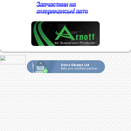
Delco Ukraine Ltd
Avto.pro verified partner