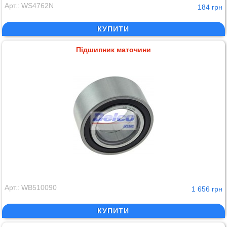
Арт.: WS4762N
184 грн
КУПИТИ
Підшипник маточини
Арт.: WB510090
1 656 грн
КУПИТИ