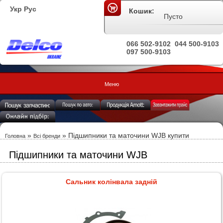
Укр
Рус
Кошик:
Пусто
066 502-9102
044 500-9103
097 500-9103
Меню
»
»
Підшипники та маточини WJB купити
Головна
Всі бренди
Підшипники та маточини WJB
Сальник колінвала задній