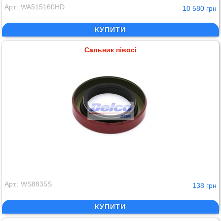
Арт.: WA515160HD
10 580 грн
КУПИТИ
Сальник півосі
Арт.: WS8835S
138 грн
КУПИТИ