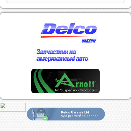
Delco Ukraine Ltd
Avto.pro verified partner