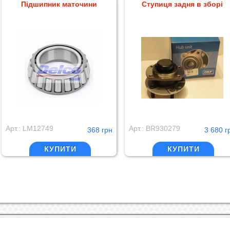
Підшипник маточини
Ступиця задня в зборі
Арт.: LM12749
Арт.: BR930279
368 грн
3 680 г
КУПИТИ
КУПИТИ