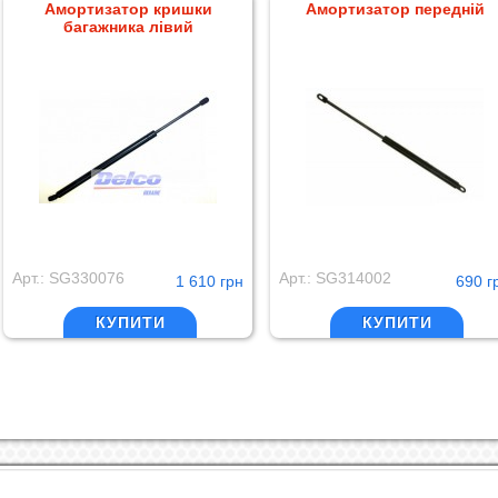
Амортизатор кришки
Амортизатор передній
багажника лівий
Арт.: SG330076
Арт.: SG314002
1 610 грн
690 г
КУПИТИ
КУПИТИ