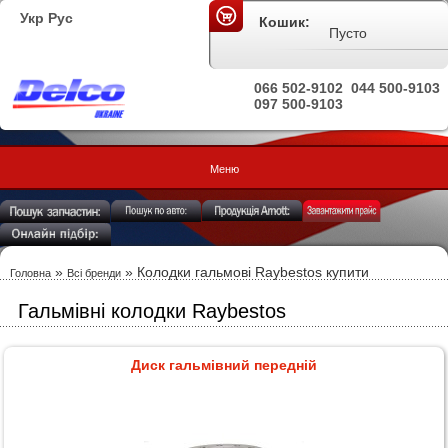
Укр
Рус
Кошик:
Пусто
066 502-9102
044 500-9103
097 500-9103
Меню
»
»
Колодки гальмові Raybestos купити
Головна
Всі бренди
Гальмівні колодки Raybestos
Диск гальмівний передній