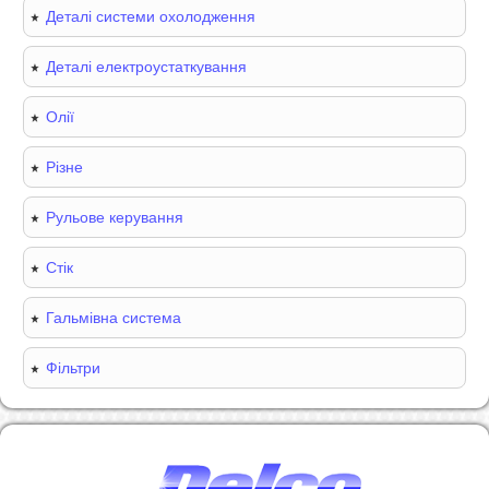
Деталі системи охолодження
Деталі електроустаткування
Олії
Різне
Рульове керування
Стік
Гальмівна система
Фільтри