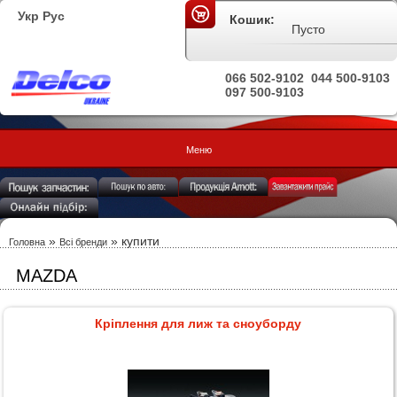
Укр
Рус
Кошик:
Пусто
066 502-9102
044 500-9103
097 500-9103
Меню
»
»
купити
Головна
Всі бренди
MAZDA
Кріплення для лиж та сноуборду