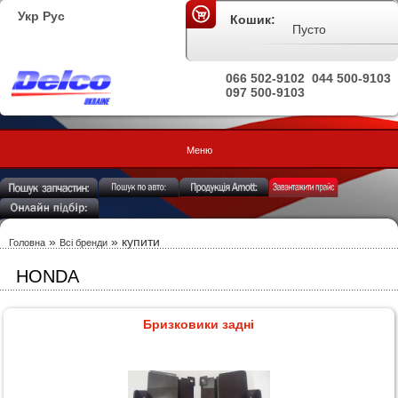
Укр
Рус
Кошик:
Пусто
066 502-9102
044 500-9103
097 500-9103
Меню
»
»
купити
Головна
Всі бренди
HONDA
Бризковики задні