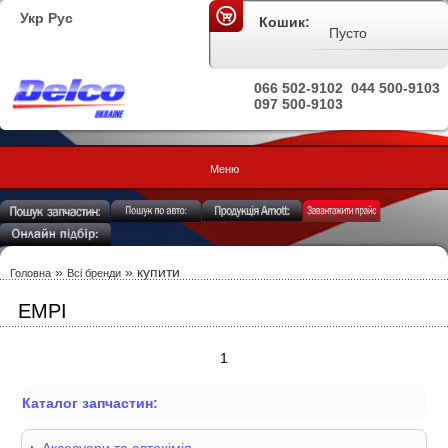
Укр
Рус
Кошик:
Пусто
066 502-9102
044 500-9103
097 500-9103
Меню
»
»
купити
Головна
Всі бренди
EMPI
1
Каталог запчастин: