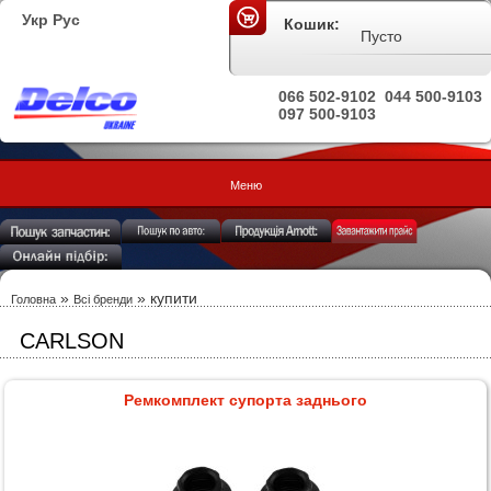
Укр
Рус
Кошик:
Пусто
066 502-9102
044 500-9103
097 500-9103
Меню
»
»
купити
Головна
Всі бренди
CARLSON
Ремкомплект супорта заднього