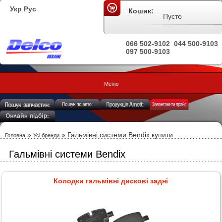
Укр
Рус
Кошик:
Пусто
066 502-9102
044 500-9103
097 500-9103
Меню
»
»
Гальмівні системи Bendix купити
Головна
Усі бренди
Гальмівні системи Bendix
Колодки гальмівні дискові задні