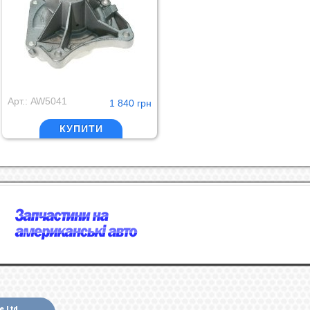
Арт.: AW5041
1 840 грн
КУПИТИ
e Ltd